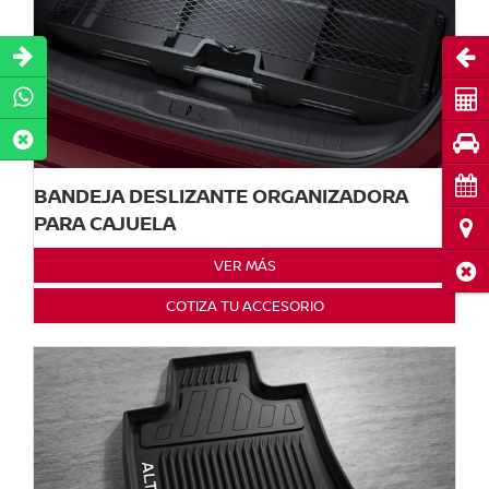
Abri
Cot
Pru
Cita
BANDEJA DESLIZANTE ORGANIZADORA
PARA CAJUELA
Ubi
VER MÁS
Cerr
COTIZA TU ACCESORIO