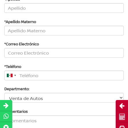
*Apellido Materno
*Correo Electrónico
*Teléfono
Departmento:
Abri
Comentarios
Cot