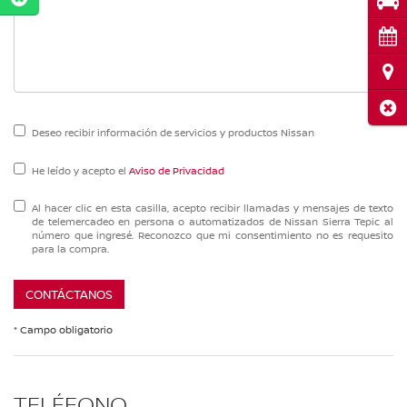
Pru
Cita
Ubi
Cerr
Deseo recibir información de servicios y productos Nissan
He leído y acepto el
Aviso de Privacidad
Al hacer clic en esta casilla, acepto recibir llamadas y mensajes de texto
de telemercadeo en persona o automatizados de Nissan Sierra Tepic al
número que ingresé. Reconozco que mi consentimiento no es requesito
para la compra.
CONTÁCTANOS
* Campo obligatorio
TELÉFONO