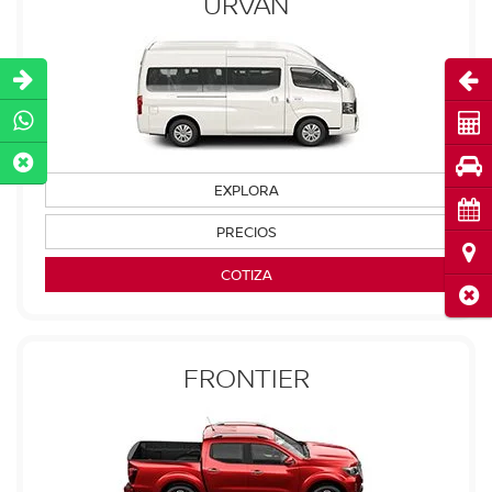
URVAN
Abri
Cot
Pru
EXPLORA
Cita
PRECIOS
Ubi
COTIZA
Cerr
FRONTIER