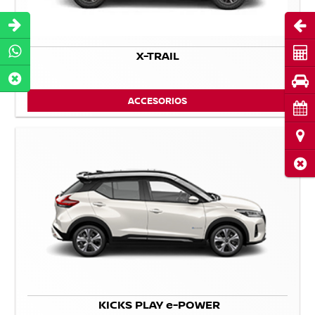
Abri
Cot
X-TRAIL
Pru
ACCESORIOS
Cita
Ubi
Cerr
KICKS PLAY e-POWER