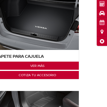
Cot
Pru
Cita
Ubi
Cerr
APETE PARA CAJUELA
VER MÁS
COTIZA TU ACCESORIO