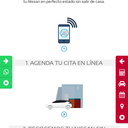
tu Nissan en perfecto estado sin salir de casa.
Abri
1. AGENDA TU CITA EN LÍNEA
Cot
Pru
Cita
Ubi
Cerr