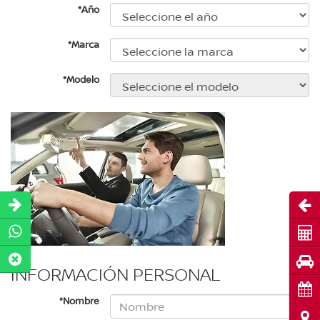
*Año
*Marca
*Modelo
Abri
Cot
Pru
INFORMACIÓN PERSONAL
Cita
*Nombre
Ubi