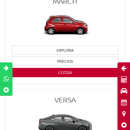
MARCH
EXPLORA
PRECIOS
Abri
COTIZA
Cot
Pru
VERSA
Cita
Ubi
Cerr