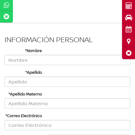
Cot
Pru
Cita
INFORMACIÓN PERSONAL
Ubi
*Nombre
Cerr
*Apellido
*Apellido Materno
*Correo Electrónico