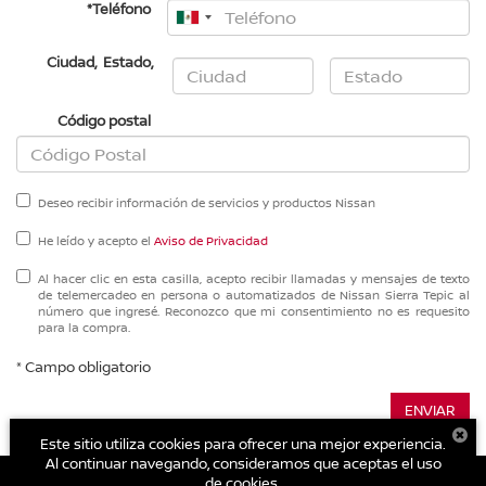
*Teléfono
Ciudad
,
Estado
,
Código postal
Deseo recibir información de servicios y productos Nissan
He leído y acepto el
Aviso de Privacidad
Al hacer clic en esta casilla, acepto recibir llamadas y mensajes de texto
de telemercadeo en persona o automatizados de Nissan Sierra Tepic al
número que ingresé. Reconozco que mi consentimiento no es requesito
para la compra.
* Campo obligatorio
ENVIAR
Este sitio utiliza cookies para ofrecer una mejor experiencia.
Al continuar navegando, consideramos que aceptas el uso
de cookies.