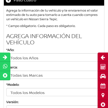
4
Agrega la información de tu vehículo y te enviaremos el valor
estimado de tu auto para tomarlo a cuenta cuando compres
un vehículo en Nissan Sierra Tepic.
* Campo obligatorio. Cada paso es obligatorio.
AGREGA INFORMACIÓN DEL
VEHÍCULO
*Año:
Abri
Cot
*Marca:
Pru
*Modelo:
Cita
Ubi
Versión:
Cerr