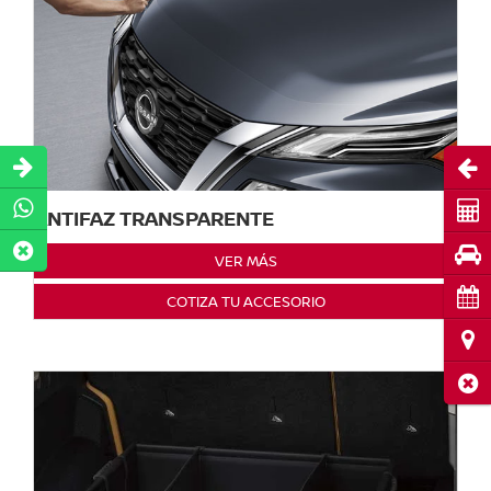
Abri
Cot
ANTIFAZ TRANSPARENTE
Pru
VER MÁS
Cita
COTIZA TU ACCESORIO
Ubi
Cerr