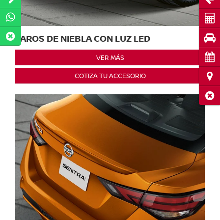
Cot
Pru
FAROS DE NIEBLA CON LUZ LED
Cita
VER MÁS
Ubi
COTIZA TU ACCESORIO
Cerr