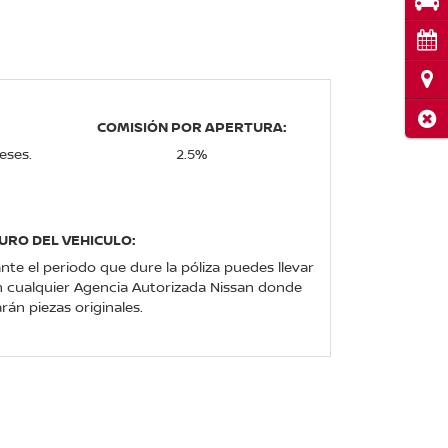
Pru
Cita
Ubi
Cerr
COMISIÓN POR APERTURA:
eses.
2.5%
URO DEL VEHICULO:
nte el periodo que dure la póliza puedes llevar
n cualquier Agencia Autorizada Nissan donde
zarán piezas originales.