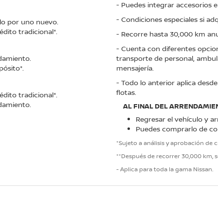
- Puedes integrar accesorios e
- Condiciones especiales si a
ulo por uno nuevo.
dito tradicional*.
- Recorre hasta 30,000 km anua
- Cuenta con diferentes opcion
ndamiento.
transporte de personal, ambula
pósito*.
mensajería.
- Todo lo anterior aplica des
flotas.
dito tradicional*.
ndamiento.
AL FINAL DEL ARRENDAMIEN
Regresar el vehículo y a
Puedes comprarlo de con
*Sujeto a análisis y aprobación de c
**Después de recorrer 30,000 km, s
- Aplica para toda la gama Nissan.