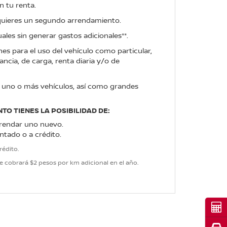
n tu renta.
dquieres un segundo arrendamiento.
les sin generar gastos adicionales**.
es para el uso del vehículo como particular,
ncia, de carga, renta diaria y/o de
de uno o más vehículos, así como grandes
TO TIENES LA POSIBILIDAD DE:
rrendar uno nuevo.
tado o a crédito.
rédito.
e cobrará $2 pesos por km adicional en el año.
Cot