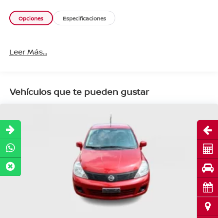
Opciones
Especificaciones
Leer Más...
Vehículos que te pueden gustar
Abri
Cot
Pru
Cita
Ubi