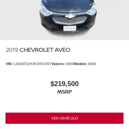
2019
CHEVROLET AVEO
VIN:
LSGHD52H3KD053007
Valores:
0008
Modelo:
0008
$219,500
MSRP
VER VEHÍCULO