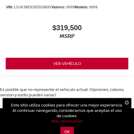
VIN:
LSJA36E91RZ028693
Valores:
0009
Modelo:
0009
$319,500
MSRP
VER VEHÍCULO
Es posible que no represente el vehiculo actual. (Opciones, colores,
version y estilo pueden variar)
Este sitio utiliza cookies para ofrecer una mejor experiencia.
Al continuar navegando, consideramos que aceptas el uso
de cookies.
Más información
| Nissan Sierra Tepic
|
Av. Insurgentes y Roble S/N.
,
Tepic,
Nayarit,
México
63130
| Nissan Tepic:
311-211-8989
|
Contáctanos
OK