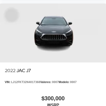
2022
JAC J7
VIN:
LJ12FKT32N4017368
Valores:
0007
Modelo:
0007
$300,000
MSRP