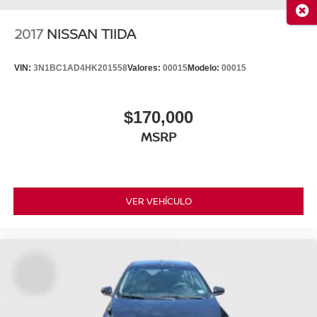
Cerr
2017
NISSAN TIIDA
VIN:
3N1BC1AD4HK201558
Valores:
00015
Modelo:
00015
$170,000
MSRP
VER VEHÍCULO