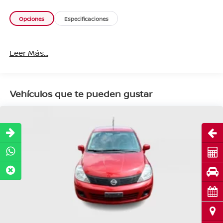
Opciones
Especificaciones
Leer Más...
Vehículos que te pueden gustar
Abri
Cot
Pru
Cita
Ubi