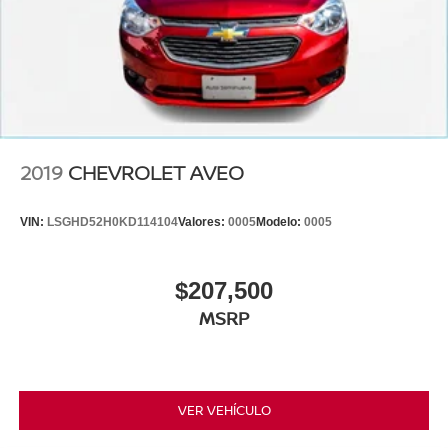
2019
CHEVROLET AVEO
VIN:
LSGHD52H0KD114104
Valores:
0005
Modelo:
0005
$207,500
MSRP
VER VEHÍCULO