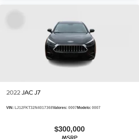
2022
JAC J7
VIN:
LJ12FKT32N4017368
Valores:
0007
Modelo:
0007
$300,000
MSRP