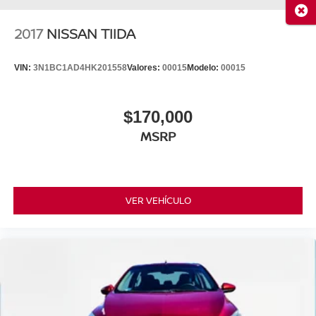
Cerr
2017
NISSAN TIIDA
VIN:
3N1BC1AD4HK201558
Valores:
00015
Modelo:
00015
$170,000
MSRP
VER VEHÍCULO