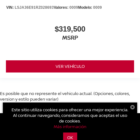
VIN:
LSJA36E91RZ028693
Valores:
0009
Modelo:
0009
$319,500
MSRP
VER VEHÍCULO
Es posible que no represente el vehiculo actual. (Opciones, colores,
version y estilo pueden variar)
Este sitio utiliza cookies para ofrecer una mejor experiencia.
Al continuar navegando, consideramos que aceptas el uso
de cookies.
Más información
| Nissan Sierra Tepic
|
Av. Insurgentes y Roble S/N.
,
Tepic,
Nayarit,
México
63130
| Nissan Tepic:
311-211-8989
|
Contáctanos
OK