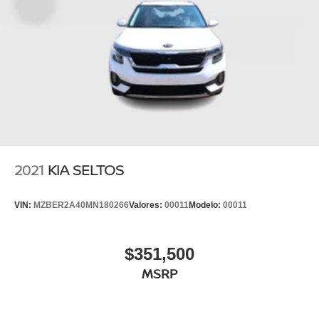
2021
KIA SELTOS
VIN:
MZBER2A40MN180266
Valores:
00011
Modelo:
00011
$351,500
MSRP