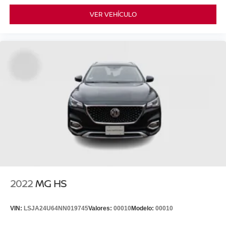
VER VEHÍCULO
2022
MG HS
VIN:
LSJA24U64NN019745
Valores:
00010
Modelo:
00010