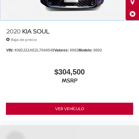
Ubi
Cerr
2020
KIA SOUL
Baja de precio
VIN:
KNDJ22AE2L7044549
Valores:
0002
Modelo:
0002
$304,500
MSRP
VER VEHÍCULO