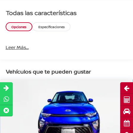
Todas las características
Opciones
Especificaciones
Leer Más...
Vehículos que te pueden gustar
Abri
Cot
Pru
Cita