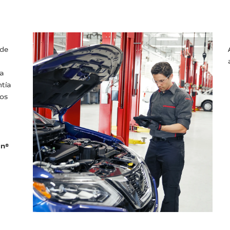
 de
ía
ntía
los
an®