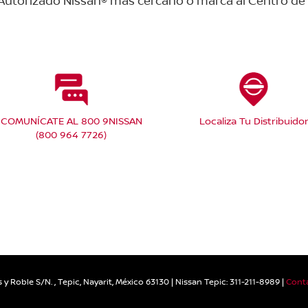
r Autorizado Nissan® más cercano o marca al Centro de 
COMUNÍCATE AL 800 9NISSAN
Localiza Tu Distribuido
(800 964 7726)
 y Roble S/N. ,
Tepic,
Nayarit,
México
63130
| Nissan Tepic:
311-211-8989
|
Cont