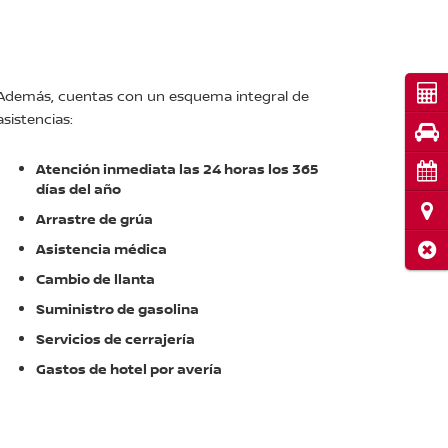
Cot
Además, cuentas con un esquema integral de
asistencias:
Pru
Atención inmediata las 24 horas los 365
Cita
días del año
Ubi
Arrastre de grúa
Cerr
Asistencia médica
Cambio de llanta
Suministro de gasolina
Servicios de cerrajería
Gastos de hotel por avería