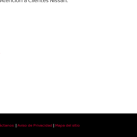
Atención a Clientes Nissan.
r
áctanos
|
Aviso de Privacidad
|
Mapa del sitio