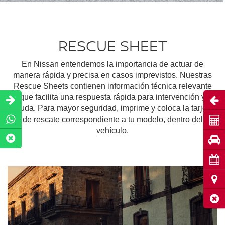
RESCUE SHEET
En Nissan entendemos la importancia de actuar de
manera rápida y precisa en casos imprevistos. Nuestras
Rescue Sheets contienen información técnica relevante
que facilita una respuesta rápida para intervención y
Abri
ayuda. Para mayor seguridad, imprime y coloca la tarjeta
de rescate correspondiente a tu modelo, dentro del
Coti
vehículo.
Pru
Cita
Ubic
Cerr