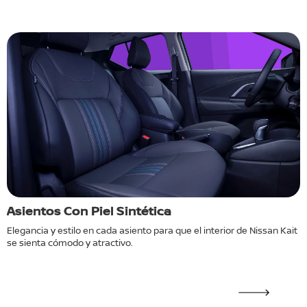
Asientos Con Piel Sintética
C
e
Elegancia y estilo en cada asiento para que el interior de Nissan Kait
C
se sienta cómodo y atractivo.
N