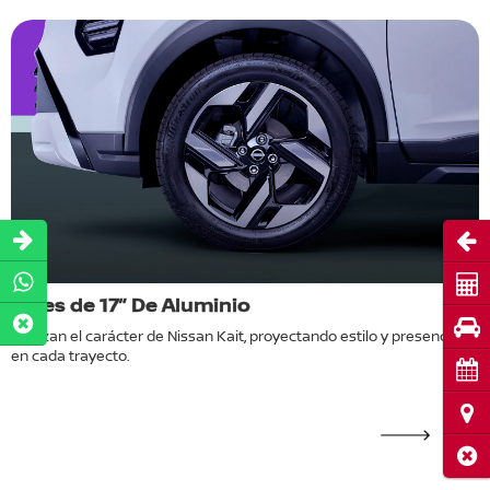
Abri
Cot
Rines de 17” De Aluminio
F
(
Pru
Realzan el carácter de Nissan Kait, proyectando estilo y presencia
en cada trayecto.
o
H
Cita
m
Ubi
Cerr